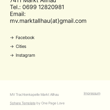
7411 Markt Allhau
Tel.: 0699 12820981
Email:
mv.marktallhau(at)gmail.com
Facebook
Cities
Instagram
Impressum
MV Trachtenkapelle Markt Allhau
Sphere Template
by One Page Love