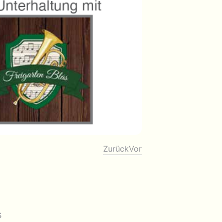
Zurück
Vor
m
s