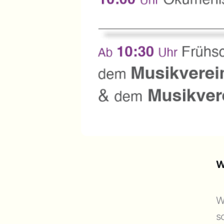
W
W
s