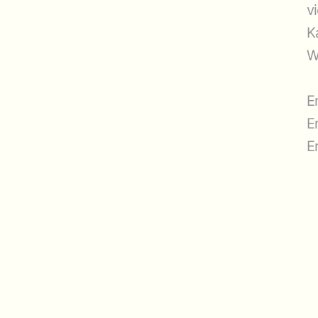
v
K
W
E
E
E